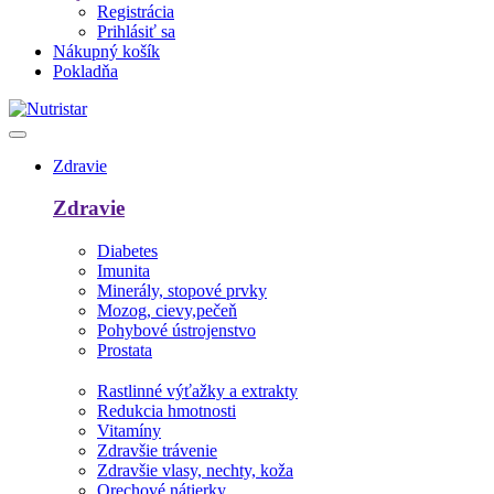
Registrácia
Prihlásiť sa
Nákupný košík
Pokladňa
Zdravie
Zdravie
Diabetes
Imunita
Minerály, stopové prvky
Mozog, cievy,pečeň
Pohybové ústrojenstvo
Prostata
Rastlinné výťažky a extrakty
Redukcia hmotnosti
Vitamíny
Zdravšie trávenie
Zdravšie vlasy, nechty, koža
Orechové nátierky