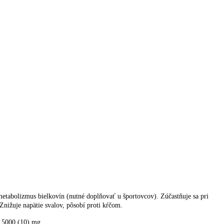
tabolizmus bielkovín (nutné doplňovať u športovcov). Zúčastňuje sa pri
Znižuje napätie svalov, pôsobí proti kŕčom.
n 5000 (10) mg.