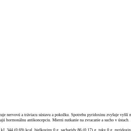
e nervovú a tráviacu sústavu a pokožku. Spotrebu pyridoxinu zvyšuje vyšší me
ívajú hormonálnu antikoncepciu. Mierni nutkanie na zvracanie a sucho v ústach. 
J, 344 (0,69) kcal, bielkoviny 0 g, sacharidy 86 (0,17) g, tuky 0 g, pyridoxi