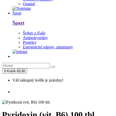
Ostatné
Šport
Šport
Šejkre a fľaše
Aminokyseliny
Proteíny
Energetické nápoje, stimulanty
0
Košík
€0,00
Váš nákupný košík je prázdny!
Pyridoxin (vit. B6) 100 tbl.
Pyridoxin (vit. B6) 100 tbl.