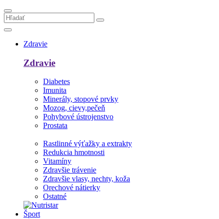
Zdravie
Zdravie
Diabetes
Imunita
Minerály, stopové prvky
Mozog, cievy,pečeň
Pohybové ústrojenstvo
Prostata
Rastlinné výťažky a extrakty
Redukcia hmotnosti
Vitamíny
Zdravšie trávenie
Zdravšie vlasy, nechty, koža
Orechové nátierky
Ostatné
Šport