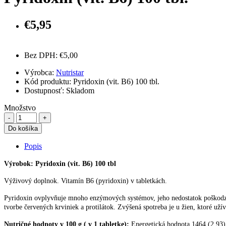
€5,95
Bez DPH: €5,00
Výrobca:
Nutristar
Kód produktu: Pyridoxin (vit. B6) 100 tbl.
Dostupnosť:
Skladom
Množstvo
Do košíka
Popis
Výrobok: Pyridoxin (vit. B6) 100 tbl
Výživový doplnok. Vitamín B6 (pyridoxin) v tabletkách.
Pyridoxin ovplyvňuje mnoho enzýmových systémov, jeho nedostatok poškodzuj
tvorbe červených krviniek a protilátok. Zvýšená spotreba je u žien, ktoré už
Nutričné hodnoty v 100 g ( v 1 tabletke):
Energetická hodnota 1464 (2,93) k