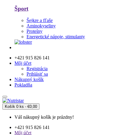
Šport
Šejkre a fľaše
Aminokyseliny
Proteíny
Energetické nápoje, stimulanty
+421 915 826 141
Môj účet
Registrácia
Prihlásiť sa
Nákupný košík
Pokladňa
Košík
0 ks - €0,00
Váš nákupný košík je prázdny!
+421 915 826 141
Môj účet