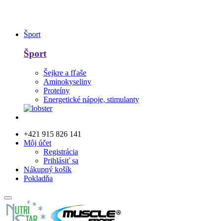
Šport
Šport
Šejkre a fľaše
Aminokyseliny
Proteíny
Energetické nápoje, stimulanty
+421 915 826 141
Môj účet
Registrácia
Prihlásiť sa
Nákupný košík
Pokladňa