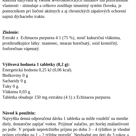
Rastlina nazývaná aj všeliek severoamerických indiánov ma pozoruhodné
vlastnosti - stimuluje a celkovo zosilňuje imunitný systém človeka, je
pomocníkom pri liečení akútnych a aj chronických zápalových ochorení
najmä dýchacieho traktu.
Zloženie:
Extrakt z Echinacea purpurea 4:1 (75 %), nosič kukuričná vláknina,
protihrudkujúce látky: mastenec, stearan horečnatý, oxid kremičitý,
fosforečnan vápenatý.
Výživová hodnota 1 tabletky (0,2 g):
Energetická hodnota 0,25 kJ (0,06 kcal).
Bielkoviny 0 g
Sacharidy 0 g
Tuky 0 g.
Vláknina 0,03 g.
Tabletka obsahuje 150 mg extraktu (4:1) z Echinacea purpurea.
Návod k použitiu:
Najvyššia denná odporučená dávka 1 tabletka sa môže rozdeliť na menšie
diely, dostatočne zapíjať vodou. Prijímať nalačno, pri horšej znášanlivosti
po jedle. V prípade nepretržitého príjmu po dobu 3 – 4 týždňov je vhodné
príjem výrobku na 1 – 2 týždne prerušiť. Nevhodné pre deti do 3 rokov a