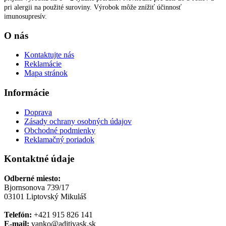
pri alergii na použité suroviny. Výrobok môže znížiť účinnosť
imunosupresív.
O nás
Kontaktujte nás
Reklamácie
Mapa stránok
Informácie
Doprava
Zásady ochrany osobných údajov
Obchodné podmienky
Reklamačný poriadok
Kontaktné údaje
Odberné miesto:
Bjornsonova 739/17
03101 Liptovský Mikuláš
Telefón:
+421 915 826 141
E-mail:
vanko@aditivask.sk