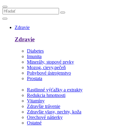
Zdravie
Zdravie
Diabetes
Imunita
Minerály, stopové prvky
Mozog, cievy,pečeň
Pohybové ústrojenstvo
Prostata
Rastlinné výťažky a extrakty
Redukcia hmotnosti
Vitamíny
Zdravšie trávenie
Zdravšie vlasy, nechty, koža
Orechové nátierky
Ostatné