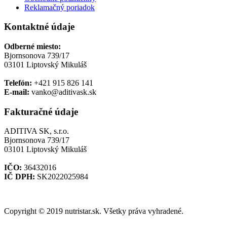
Reklamačný poriadok
Kontaktné údaje
Odberné miesto:
Bjornsonova 739/17
03101 Liptovský Mikuláš
Telefón:
+421 915 826 141
E-mail:
vanko@aditivask.sk
Fakturačné údaje
ADITIVA SK, s.r.o.
Bjornsonova 739/17
03101 Liptovský Mikuláš
IČO:
36432016
IČ DPH:
SK2022025984
Copyright © 2019 nutristar.sk. Všetky práva vyhradené.