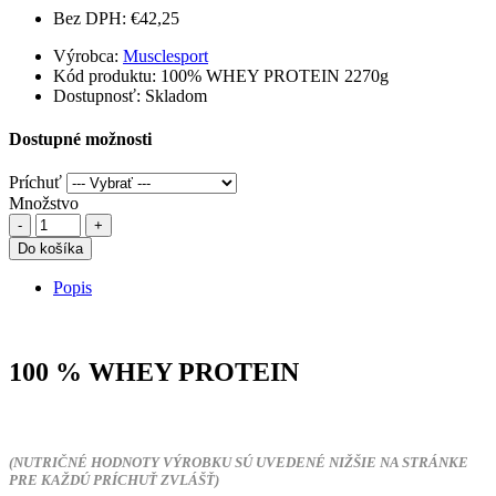
Bez DPH: €42,25
Výrobca:
Musclesport
Kód produktu: 100% WHEY PROTEIN 2270g
Dostupnosť:
Skladom
Dostupné možnosti
Príchuť
Množstvo
Do košíka
Popis
100 % WHEY PROTEIN
(NUTRIČNÉ HODNOTY VÝROBKU SÚ UVEDENÉ NIŽŠIE NA STRÁNKE
PRE KAŽDÚ PRÍCHUŤ ZVLÁŠŤ)