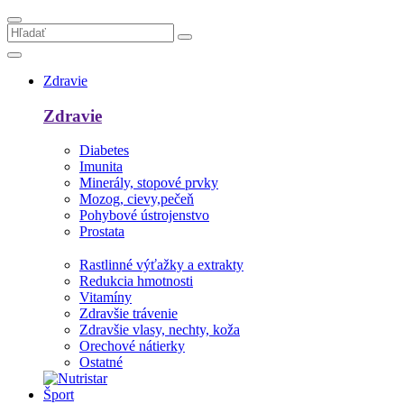
Zdravie
Zdravie
Diabetes
Imunita
Minerály, stopové prvky
Mozog, cievy,pečeň
Pohybové ústrojenstvo
Prostata
Rastlinné výťažky a extrakty
Redukcia hmotnosti
Vitamíny
Zdravšie trávenie
Zdravšie vlasy, nechty, koža
Orechové nátierky
Ostatné
Šport