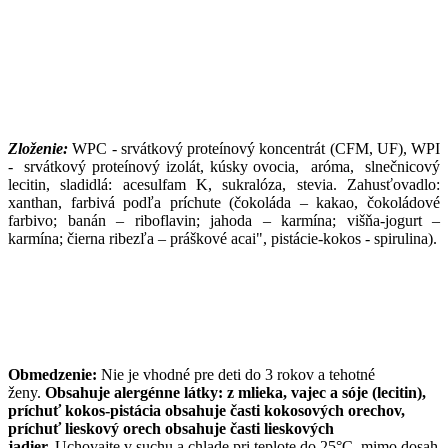
Zloženie:
WPC - srvátkový proteínový koncentrát (CFM, UF), WPI
- srvátkový proteínový izolát, kúsky ovocia, aróma, slnečnicový
lecitin, sladidlá: acesulfam K, sukralóza, stevia. Zahusťovadlo:
xanthan, farbivá podľa príchute (čokoláda – kakao, čokoládové
farbivo; banán – riboflavin; jahoda – karmína; višňa-jogurt –
karmína; čierna ribezľa – práškové acai", pistácie-kokos - spirulina).
Obmedzenie:
Nie je vhodné pre deti do 3 rokov a tehotné
ženy.
Obsahuje alergénne látky: z mlieka, vajec a sóje (lecitin),
príchuť kokos-pistácia obsahuje časti kokosových orechov,
príchuť lieskový orech obsahuje časti lieskových
jadier.
Uchovajte v suchu a chlade pri teplote do 25°C, mimo dosah