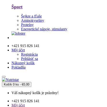
Šport
Šejkre a fľaše
Aminokyseliny
Proteíny
Energetické nápoje, stimulanty
+421 915 826 141
Môj účet
Registrácia
Prihlásiť sa
Nákupný košík
Pokladňa
Košík
0 ks - €0,00
Váš nákupný košík je prázdny!
+421 915 826 141
Môj účet