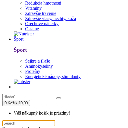
Redukcia hmotnosti
Vitamíny
Zdravšie trávenie
Zdravšie vlasy, nechty, koža
Orechové nátierky
Ostatné
Šport
Šport
Šejkre a fľaše
Aminokyseliny
Proteíny
Energetické nápoje, stimulanty
0
Košík
€0,00
Váš nákupný košík je prázdny!