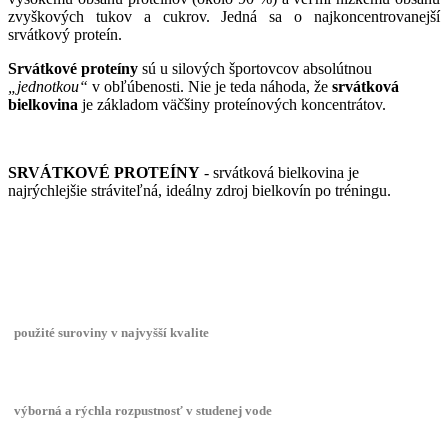
zvyškových tukov a cukrov. Jedná sa o najkoncentrovanejší
srvátkový proteín.
Srvátkové proteíny
sú u silových športovcov absolútnou
„jednotkou“
v obľúbenosti. Nie je teda náhoda, že
srvátková
bielkovina
je základom väčšiny proteínových koncentrátov.
SRVÁTKOVÉ PROTEÍNY
- srvátková bielkovina je
najrýchlejšie stráviteľná, ideálny zdroj bielkovín po tréningu.
použité suroviny v najvyšší kvalite
výborná a rýchla rozpustnosť v studenej vode