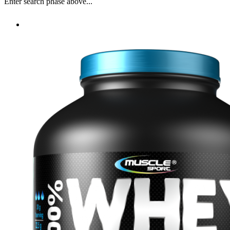
Enter search phase above...
100% WHEY PROTEIN 2270g