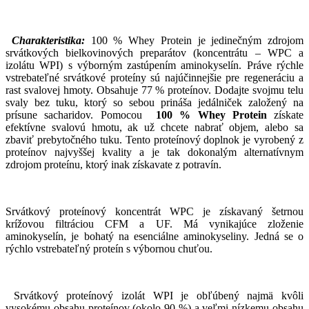
Charakteristika:
100 % Whey Protein je jedinečným zdrojom
srvátkových bielkovinových preparátov (koncentrátu – WPC a
izolátu WPI) s výborným zastúpením aminokyselín. Práve rýchle
vstrebateľné srvátkové proteíny sú najúčinnejšie pre regeneráciu a
rast svalovej hmoty.
O
bsahuje 77 % proteínov. Dodajte svojmu telu
svaly bez tuku, ktorý so sebou prináša jedálniček založený na
prísune sacharidov. Pomocou
100 % Whey Protein
získate
efektívne svalovú hmotu, ak už chcete nabrať objem, alebo sa
zbaviť prebytočného tuku. Tento proteínový doplnok je vyrobený z
proteínov najvyššej kvality a je tak dokonalým alternatívnym
zdrojom proteínu, ktorý inak získavate z potravín.
Srvátkový proteínový koncentrát WPC je získavaný šetrnou
krížovou filtráciou CFM a UF. Má vynikajúce zloženie
aminokyselín, je bohatý na esenciálne aminokyseliny. Jedná se o
rýchlo vstrebateľný proteín s výbornou chuťou.
Srvátkový proteínový izolát WPI je obľúbený najmä kvôli
vysokému obsahu proteínov (okolo 90 %) a veľmi nízkemu obsahu