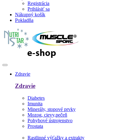
Registrácia
Prihlásiť sa
Nákupný košík
Pokladňa
Zdravie
Zdravie
Diabetes
Imunita
Minerály, stopové prvky
Mozog, cievy,pečeň
Pohybové ústrojenstvo
Prostata
Rastlinné výťažky a extrakty