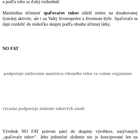
a podľa toho sa ďalej rozhodnúť.
Maximálna účinnosť
spaľovačov tukov
záleží nielen na dosahovanej
fyzickej aktivite, ale i na Vašej životospráve a životnom štýle. Spaľovače sa
dajú rozdeliť do niekoľko skupín podľa obsahu účinnej látky.
NO FAT
podporuje znižovanie množstva telesného tuku vo vašom organizme
výrazne podporuje zníženie tukových zásob
Výrobok NO FAT právom patrí do skupiny výrobkov, nazývaných
„spaľovače tukov“. Jeho jedinečné zloženie nie je koncipované len na