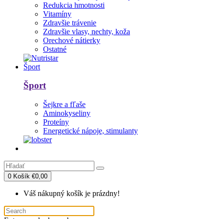
Redukcia hmotnosti
Vitamíny
Zdravšie trávenie
Zdravšie vlasy, nechty, koža
Orechové nátierky
Ostatné
Šport
Šport
Šejkre a fľaše
Aminokyseliny
Proteíny
Energetické nápoje, stimulanty
0
Košík
€0,00
Váš nákupný košík je prázdny!