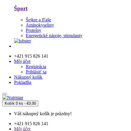
Šport
Šejkre a fľaše
Aminokyseliny
Proteíny
Energetické nápoje, stimulanty
+421 915 826 141
Môj účet
Registrácia
Prihlásiť sa
Nákupný košík
Pokladňa
Košík
0 ks - €0,00
Váš nákupný košík je prázdny!
+421 915 826 141
Môj účet