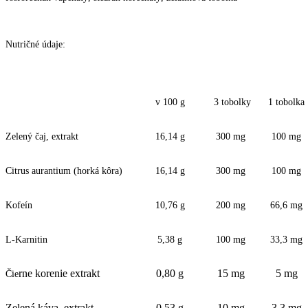
Nutričné údaje:
v 100 g
3 tobolky
1 tobolka
Zelený čaj, extrakt
16,14 g
300 mg
100 mg
Citrus aurantium (horká kôra)
16,14 g
300 mg
100 mg
Kofeín
10,76 g
200 mg
66,6 mg
L-Karnitin
5,38 g
100 mg
33,3 mg
rne korenie extrakt
0,80 g
15 mg
5 mg
Čie
Zelená káva, extrakt
0,53 g
10 mg
3,3 mg