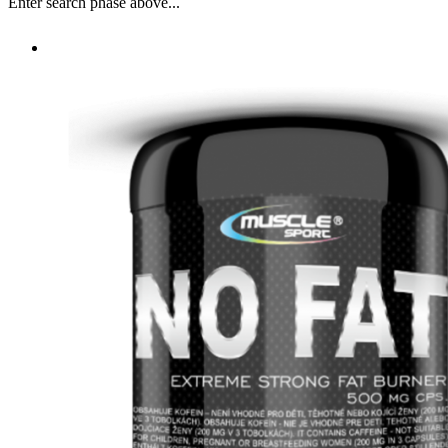
Enter search phase above...
NO FAT 90 cps