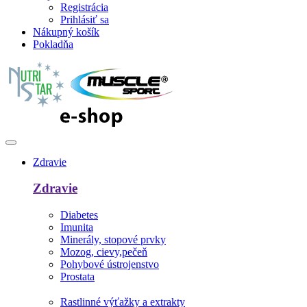
Registrácia
Prihlásiť sa
Nákupný košík
Pokladňa
Zdravie
Zdravie
Diabetes
Imunita
Minerály, stopové prvky
Mozog, cievy,pečeň
Pohybové ústrojenstvo
Prostata
Rastlinné výťažky a extrakty