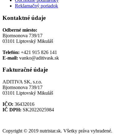
Obchodné podmienky
Reklamačný poriadok
Kontaktné údaje
Odberné miesto:
Bjornsonova 739/17
03101 Liptovský Mikuláš
Telefón:
+421 915 826 141
E-mail:
vanko@aditivask.sk
Fakturačné údaje
ADITIVA SK, s.r.o.
Bjornsonova 739/17
03101 Liptovský Mikuláš
IČO:
36432016
IČ DPH:
SK2022025984
Copyright © 2019 nutristar.sk. Všetky práva vyhradené.