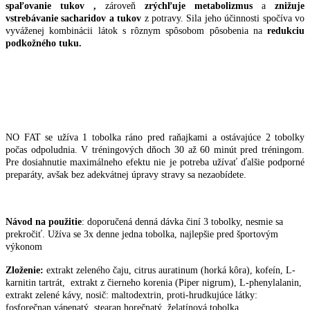
spaľovanie tukov ,
zároveň
zrýchľuje metabolizmus
a
znižuje
vstrebávanie sacharidov a tukov
z potravy. Sila jeho účinnosti spočíva vo
vyváženej kombinácii látok s rôznym spôsobom pôsobenia na
redukciu
podkožného tuku.
NO FAT se užíva 1 tobolka ráno pred raňajkami a ostávajúce 2 tobolky
počas odpoludnia. V tréningových dňoch 30 až 60 minút pred tréningom.
Pre dosiahnutie maximálneho efektu nie je potreba užívať ďalšie podporné
preparáty, avšak bez adekvátnej úpravy stravy sa nezaobídete.
Návod na použitie
: doporučená denná dávka činí 3 tobolky, nesmie sa
prekročiť. Užíva se 3x denne jedna tobolka, najlepšie pred športovým
výkonom
Zloženie:
extrakt zeleného čaju, citrus auratinum (horká kôra), kofeín, L-
karnitin tartrát, extrakt z čierneho korenia (Piper nigrum), L-phenylalanin,
extrakt zelené kávy, nosič: maltodextrin, proti-hrudkujúce látky:
fosforečnan vápenatý, stearan horečnatý, želatínová tobolka