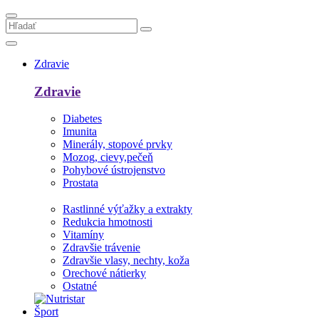
Zdravie
Zdravie
Diabetes
Imunita
Minerály, stopové prvky
Mozog, cievy,pečeň
Pohybové ústrojenstvo
Prostata
Rastlinné výťažky a extrakty
Redukcia hmotnosti
Vitamíny
Zdravšie trávenie
Zdravšie vlasy, nechty, koža
Orechové nátierky
Ostatné
Šport