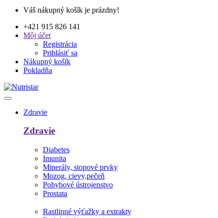
Váš nákupný košík je prázdny!
+421 915 826 141
Môj účet
Registrácia
Prihlásiť sa
Nákupný košík
Pokladňa
Zdravie
Zdravie
Diabetes
Imunita
Minerály, stopové prvky
Mozog, cievy,pečeň
Pohybové ústrojenstvo
Prostata
Rastlinné výťažky a extrakty