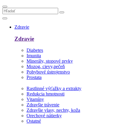
Zdravie
Zdravie
Diabetes
Imunita
Minerály, stopové prvky
Mozog, cievy,pečeň
Pohybové ústrojenstvo
Prostata
Rastlinné výťažky a extrakty
Redukcia hmotnosti
Vitamíny
Zdravšie trávenie
Zdravšie vlasy, nechty, koža
Orechové nátierky
Ostatné