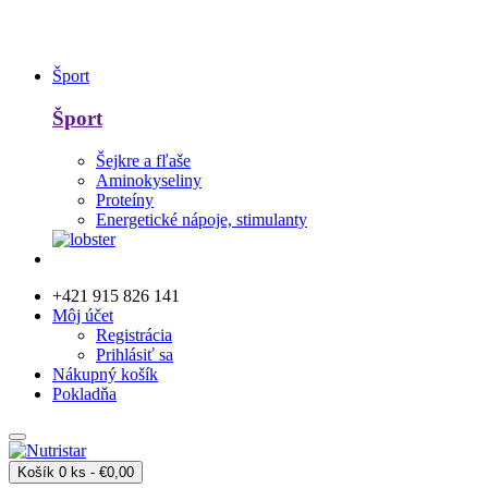
Šport
Šport
Šejkre a fľaše
Aminokyseliny
Proteíny
Energetické nápoje, stimulanty
+421 915 826 141
Môj účet
Registrácia
Prihlásiť sa
Nákupný košík
Pokladňa
Košík
0 ks - €0,00