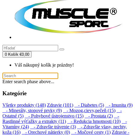
0
Košík
€0,00
Váš nákupný košík je prázdny!
Enter search phase above...
Kategórie
Všetky produkty (148)
Zdravie (101)
- Diabetes (5)
- Imunita (9)
- Minerály, stopové prvky (9)
- Mozog,cievy,pečeň (15)
-
Ostatné (5)
- Pohybové ústrojenstvo (15)
- Prostata (2)
-
Rastlinné výťažky a extrakty (11)
- Redukcia hmotnosti (10)
-
Vitamíny (24)
- Zdravšie trávenie (3)
- Zdravšie vlasy, nechty,
koža (16)
- Orechové nátierky (0)
- Močové cesty (1)
Zdravie -