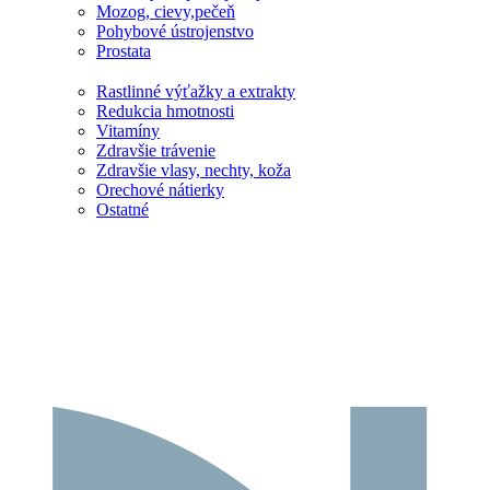
Mozog, cievy,pečeň
Pohybové ústrojenstvo
Prostata
Rastlinné výťažky a extrakty
Redukcia hmotnosti
Vitamíny
Zdravšie trávenie
Zdravšie vlasy, nechty, koža
Orechové nátierky
Ostatné