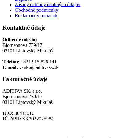
Zásady ochrany osobných údajov
Obchodné podmienky
Reklamačný poriadok
Kontaktné údaje
Odberné miesto:
Bjornsonova 739/17
03101 Liptovský Mikuláš
Telefón:
+421 915 826 141
E-mail:
vanko@aditivask.sk
Fakturačné údaje
ADITIVA SK, s.r.o.
Bjornsonova 739/17
03101 Liptovský Mikuláš
IČO:
36432016
IČ DPH:
SK2022025984