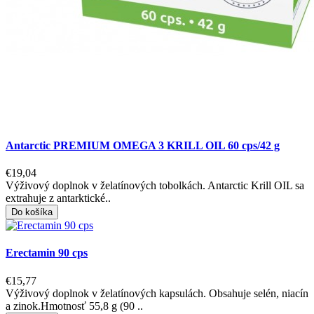
Antarctic PREMIUM OMEGA 3 KRILL OIL 60 cps/42 g
€19,04
Výživový doplnok v želatínových tobolkách. Antarctic Krill OIL sa
extrahuje z antarktické..
Do košíka
Erectamin 90 cps
€15,77
Výživový doplnok v želatínových kapsulách. Obsahuje selén, niacín
a zinok.Hmotnosť 55,8 g (90 ..