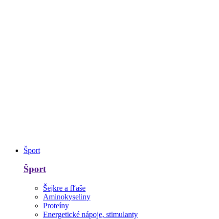
Šport
Šport
Šejkre a fľaše
Aminokyseliny
Proteíny
Energetické nápoje, stimulanty