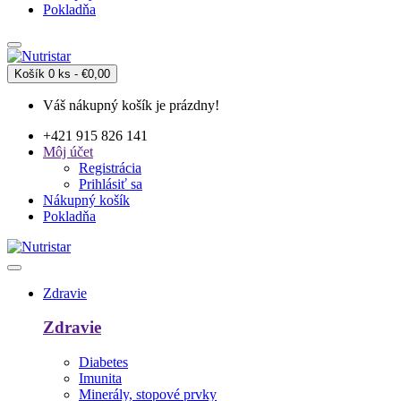
Pokladňa
Košík
0 ks - €0,00
Váš nákupný košík je prázdny!
+421 915 826 141
Môj účet
Registrácia
Prihlásiť sa
Nákupný košík
Pokladňa
Zdravie
Zdravie
Diabetes
Imunita
Minerály, stopové prvky