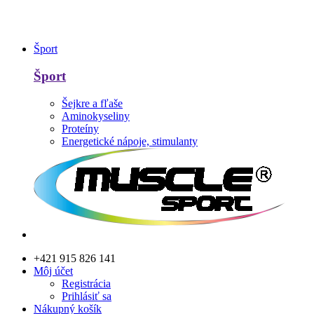
Šport
Šport
Šejkre a fľaše
Aminokyseliny
Proteíny
Energetické nápoje, stimulanty
+421 915 826 141
Môj účet
Registrácia
Prihlásiť sa
Nákupný košík