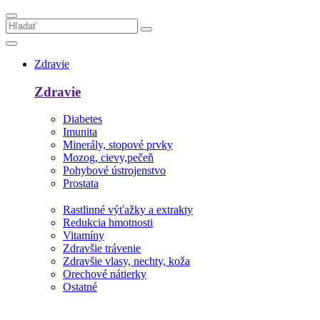
Zdravie
Zdravie
Diabetes
Imunita
Minerály, stopové prvky
Mozog, cievy,pečeň
Pohybové ústrojenstvo
Prostata
Rastlinné výťažky a extrakty
Redukcia hmotnosti
Vitamíny
Zdravšie trávenie
Zdravšie vlasy, nechty, koža
Orechové nátierky
Ostatné